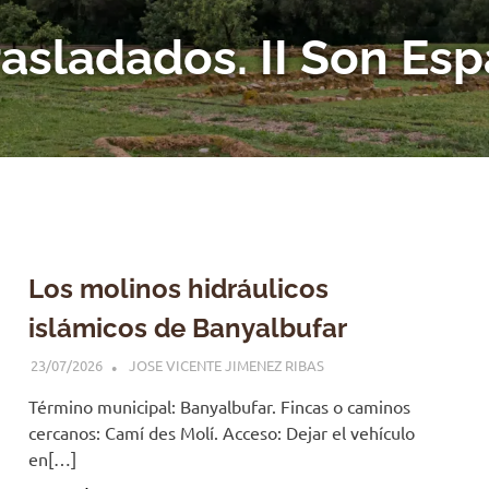
rasladados. II Son Es
Los molinos hidráulicos
islámicos de Banyalbufar
23/07/2026
JOSE VICENTE JIMENEZ RIBAS
Término municipal: Banyalbufar. Fincas o caminos
cercanos: Camí des Molí. Acceso: Dejar el vehículo
en[…]