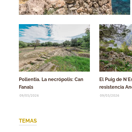
Pollentia. La necrópolis: Can
El Puig de N´E
Fanals
resistencia An
09/05/2026
09/03/2026
TEMAS