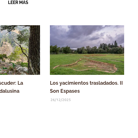
LEER MÁS
scuder: La
Los yacimientos trasladados. II
dalusina
Son Espases
26/12/2025