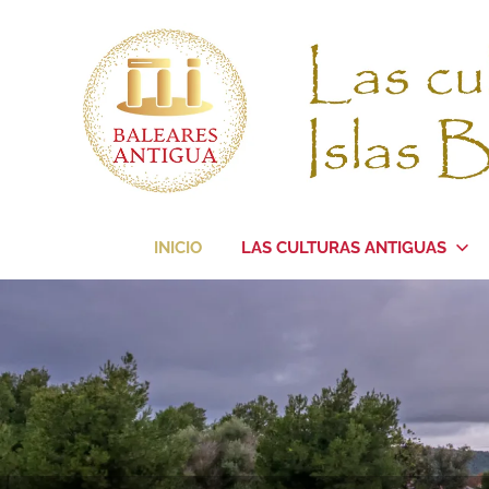
Saltar
al
contenido
La
Baleares
culturas
INICIO
LAS CULTURAS ANTIGUAS
antiguas
de
Antigua
las
Islas
Baleares