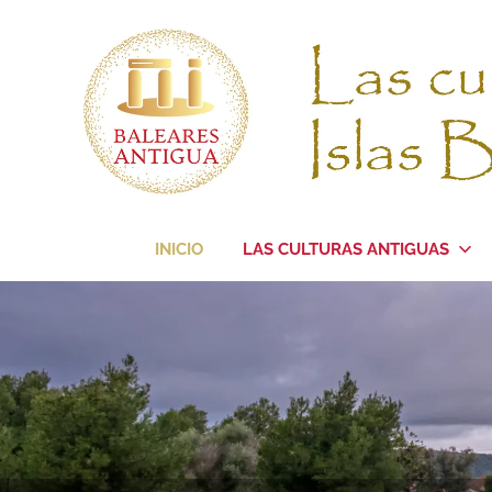
Saltar
al
contenido
La
Baleares
culturas
INICIO
LAS CULTURAS ANTIGUAS
antiguas
de
Antigua
las
Islas
Baleares