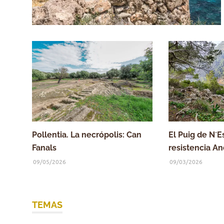
Pollentia. La necrópolis: Can
El Puig de N´E
Fanals
resistencia An
09/05/2026
09/03/2026
TEMAS