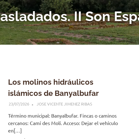
rasladados. II Son Es
Los molinos hidráulicos
islámicos de Banyalbufar
23/07/2026
JOSE VICENTE JIMENEZ RIBAS
Término municipal: Banyalbufar. Fincas o caminos
cercanos: Camí des Molí. Acceso: Dejar el vehículo
en[…]