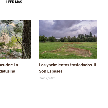
LEER MÁS
scuder: La
Los yacimientos trasladados. II
dalusina
Son Espases
26/12/2025